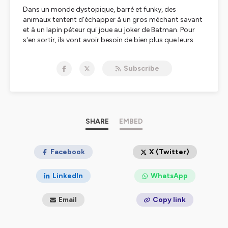
Dans un monde dystopique, barré et funky, des
animaux tentent d'échapper à un gros méchant savant
et à un lapin péteur qui joue au joker de Batman. Pour
s'en sortir, ils vont avoir besoin de bien plus que leurs
super pouvoirs. Et si... il leur fallait Pamela ? Mais au fait
qui est donc cette Pamela ?
Subscribe
Pamela Target est une fiction sonore à l'humour barré et
funky, bourré de références ciné, série et jeu vidéo.
Ecrite par Katia Grivot, David Neau, Pascal Senicourt
Realisee par Katia Grivot
Hébergé par Ausha. Visitez
SHARE
ausha.co/politique-de-
EMBED
confidentialite
pour plus d'informations.
Facebook
X (Twitter)
LinkedIn
WhatsApp
Email
Copy link