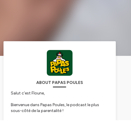
ABOUT PAPAS POULES
Salut c'est Floune,
Bienvenue dans Papas Poules, le podcast le plus
sous-côté de la parentalité !
Ici c'est un peu comme la maison des maternelles
mais en mieux.
Subscribe