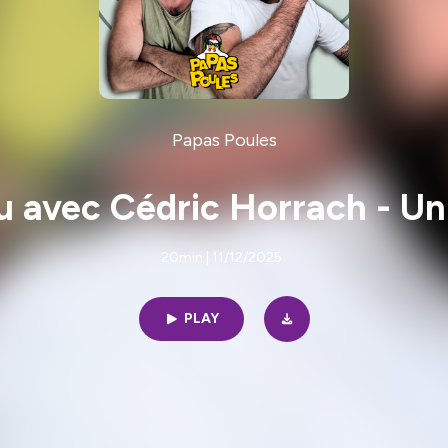
Papas Poules
cu avec Cédric Horrach - Un
20min | 11/12/2025
PLAY