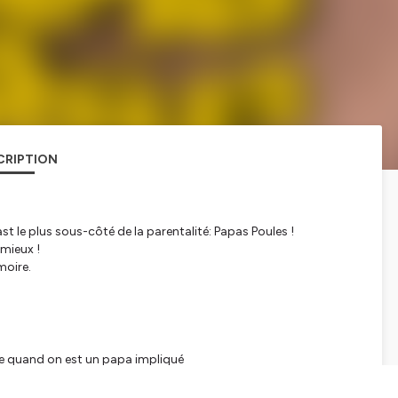
CRIPTION
st le plus sous-côté de la parentalité: Papas Poules !
mieux !
moire.
e quand on est un papa impliqué
anté des papas: Cédric Horrach, du compte insta