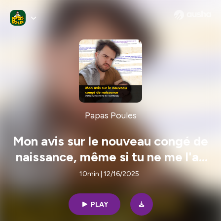
Papas Poules
Mon avis sur le nouveau congé de
naissance, même si tu ne me l'as
pas demandé
10min | 12/16/2025
PLAY