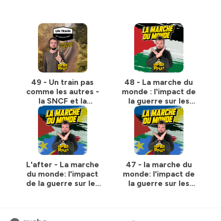
Hébergé par Ausha. Visitez
ausha.co/politique-de-
confidentialite
pour plus d'informations.
49 - Un train pas
48 - La marche du
comme les autres -
monde : l'impact de
la SNCF et la
la guerre sur les
tendance du no kids
populations
d'enfants avec
Yannick Quéau,
Directeur du GRIP
L'after - La marche
47 - la marche du
du monde: l'impact
monde: l'impact de
de la guerre sur les
la guerre sur les
populations
populations
d'enfants avec
d'enfants avec
Yannick Quéau,
Yannick Quéau,
Directeur du GRIP
Directeur du GRIP