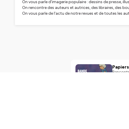
On vous parle d'imagerie populaire : dessins de presse, ill
On rencontre des auteurs et autrices, des libraires, des bo
On vous parle de l'actu de notre revues et de toutes les autr
Hébergé par Ausha. Visitez
ausha.co/politique-de-confiden
Papiers
Rencontre
l’ouvrage
Kawa-Topo
iconograp
contempor
cultures 
Play
48m
étudiant
Topor du 
l’introduction de l’ouvrage explore 
Papiers
Dirigé pa
le journa
spécialis
Papiers N
pionnier
novembre https://papiersnickeles.fr Le Festival du Dessin d’Arles 2026 revient du 18 avri