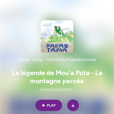
Parau Tama - Histoires Polynésiennes
La légende de Mou'a Puta - La
montagne percée
03min | 03/22/2021
PLAY