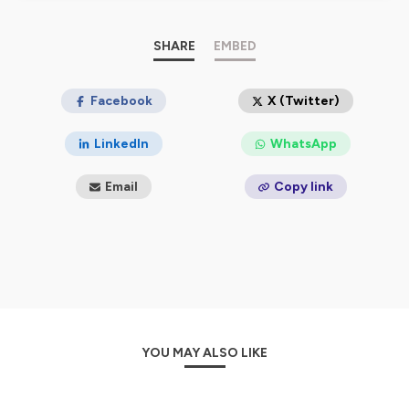
écouter des histoires ...
Hébergé par Ausha. Visitez
SHARE
ausha.co/politique-de-
EMBED
confidentialite
pour plus d'informations.
Facebook
X (Twitter)
LinkedIn
WhatsApp
Email
Copy link
YOU MAY ALSO LIKE