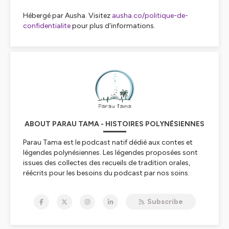
Hébergé par Ausha. Visitez
ausha.co/politique-de-
confidentialite
pour plus d'informations.
ABOUT PARAU TAMA - HISTOIRES POLYNÉSIENNES
Parau Tama est le podcast natif dédié aux contes et
légendes polynésiennes. Les légendes proposées sont
issues des collectes des recueils de tradition orales,
réécrits pour les besoins du podcast par nos soins.
C'est une interprétation libre qui a l'ambition de faire
partager aux enfants des histoires, mais également de
Subscribe
concepts polynésiens.
C'est avant tout un podcast que nous avons créé pour
notre fils, qui comme tous les enfants du monde, aime