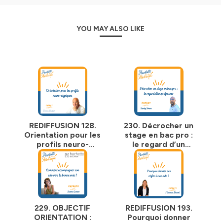
sujets que vous avez envie que nous abordions
ensemble, n’hésitez pas à me contacter.
Le site : http://parentaliteetadolescence.com/
YOU MAY ALSO LIKE
Facebook :
https://www.facebook.com/parentaliteetadolescence/
Instagram :
https://www.instagram.com/parentaliteetadolescence/
Hébergé par Ausha. Visitez
ausha.co/politique-de-
confidentialite
pour plus d'informations.
REDIFFUSION 128.
230. Décrocher un
Orientation pour les
stage en bac pro :
profils neuro-
le regard d’un
atypiques
professeur
229. OBJECTIF
REDIFFUSION 193.
ORIENTATION :
Pourquoi donner