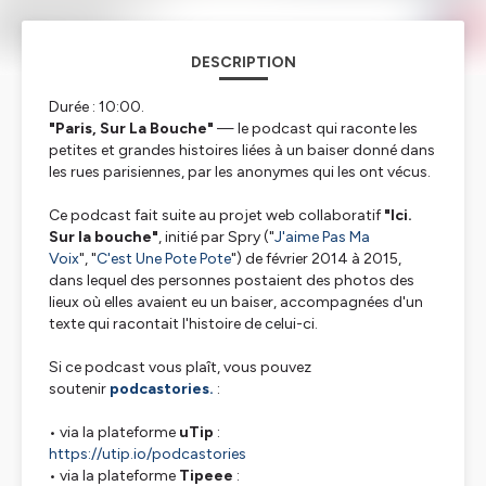
DESCRIPTION
Durée : 10:00.
"Paris, Sur La Bouche"
— le podcast qui raconte les
petites et grandes histoires liées à un baiser donné dans
les rues parisiennes, par les anonymes qui les ont vécus.
Ce podcast fait suite au projet web collaboratif
"Ici.
Sur la bouche"
, initié par Spry ("
J'aime Pas Ma
Voix
", "
C'est Une Pote Pote
") de février 2014 à 2015,
dans lequel des personnes postaient des photos des
lieux où elles avaient eu un baiser, accompagnées d'un
texte qui racontait l'histoire de celui-ci.
Si ce podcast vous plaît, vous pouvez
soutenir
podcastories.
:
• via la plateforme
uTip
:
https://utip.io/podcastories
• via la plateforme
Tipeee
: