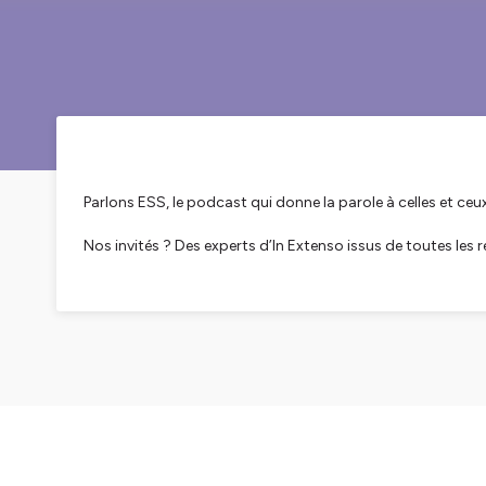
Parlons ESS, le podcast qui donne la parole à celles et ceu
Nos invités ? Des experts d’In Extenso issus de toutes les r
🎙️Un format pensé pour mieux comprendre les enjeux de l’ES
Nous connaissons bien les préoccupations des dirigeants e
Vos responsabilités vous placent à la tête de véritables e
nombreuses questions.
Notre expérience auprès de centaines d’association
spécialistes des associations et de l’économie social
SEASON 1