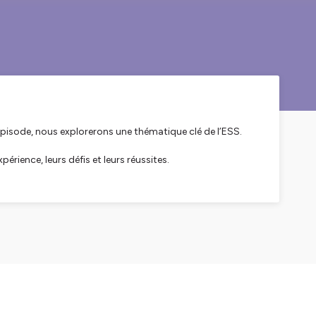
 épisode, nous explorerons une thématique clé de l’ESS.
érience, leurs défis et leurs réussites.
ntreprendre autrement.
e et solidaire.
jet et pérenniser votre mission
, vous vous posez de
s spéciﬁques. Au sein d’In Extenso, une équipe de
tidien sur les plans comptable, juridique, ﬁscal et social.