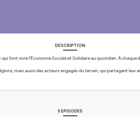
DESCRIPTION
x qui font vivre l’Économie Sociale et Solidaire au quotidien. À chaque
égions, mais aussi des acteurs engagés du terrain, qui partagent leur exp
S, découvrir des initiatives et outiller celles et ceux qui souhaitent e
t des salariés des associations et des organismes de l’économie social
ntreprises et chaque décision vous engage. Pour
faire vivre votre pro
5 EPISODES
s
et d’organismes de l’ESS nous a permis de développer des compétence
e
est là pour les accompagner à chaque étape de leur évolution et au quo