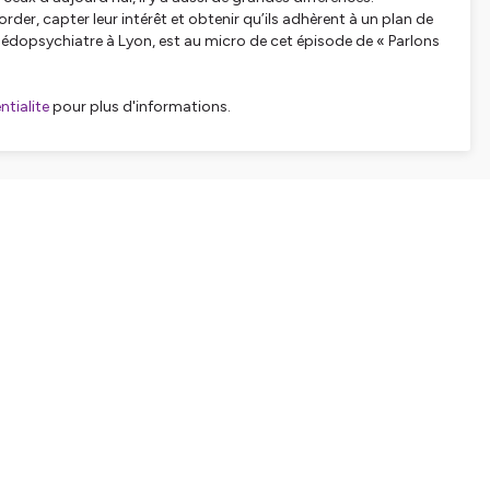
er, capter leur intérêt et obtenir qu’ils adhèrent à un plan de
 pédopsychiatre à Lyon, est au micro de cet épisode de « Parlons
tialite
pour plus d'informations.
SHARE
EMBED
Facebook
X (Twitter)
LinkedIn
WhatsApp
Email
Copy link