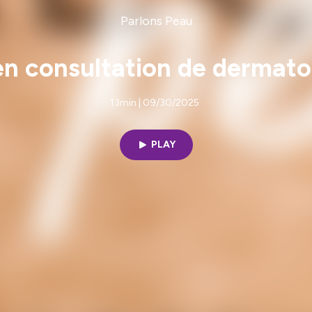
Parlons Peau
en consultation de dermatol
13min | 09/30/2025
PLAY