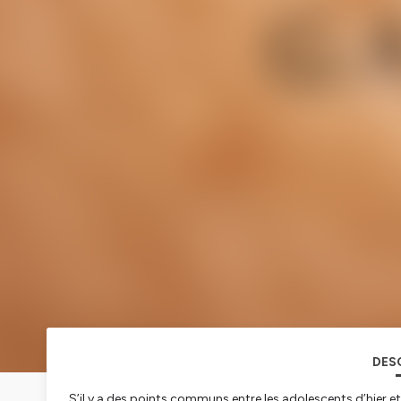
DES
S’il y a des points communs entre les adolescents d’hier et 