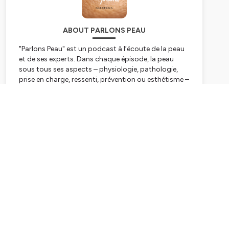
ABOUT PARLONS PEAU
"Parlons Peau" est un podcast à l’écoute de la peau
et de ses experts. Dans chaque épisode, la peau
sous tous ses aspects – physiologie, pathologie,
prise en charge, ressenti, prévention ou esthétisme –
se redécouvre à travers des partages d’expérience
de professionnels de santé ou des témoignages de
Subscribe
patients.
Ce podcast vous est proposé par Galderma.
Hébergé par Ausha. Visitez
ausha.co/politique-de-
confidentialite
pour plus d'informations.