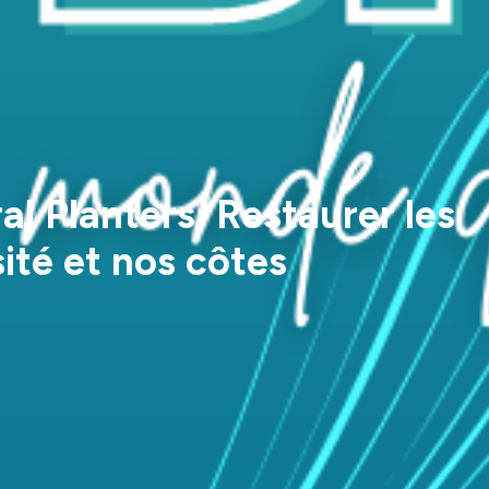
al Planters. Restaurer les
sité et nos côtes