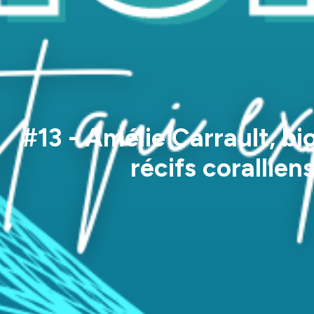
#13 - Amélie Carrault, bi
récifs corallien