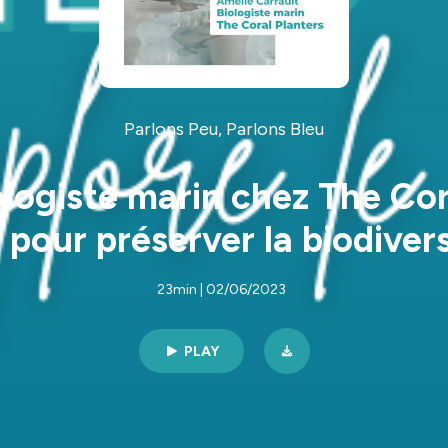
Parlons Peu, Parlons Bleu
ologiste marin chez The Cor
s pour préserver la biodiver
23min | 02/06/2023
PLAY