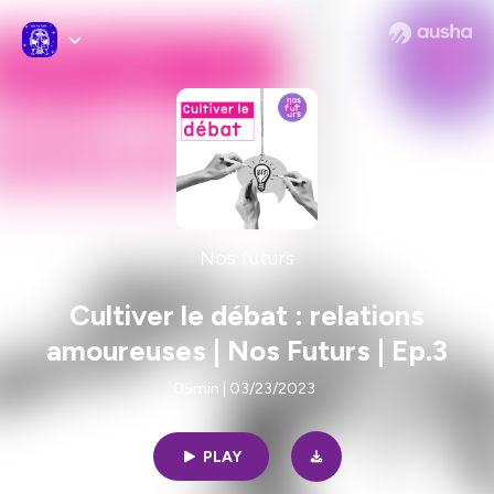
Nos futurs
Cultiver le débat : relations
amoureuses | Nos Futurs | Ep.3
05min | 03/23/2023
PLAY