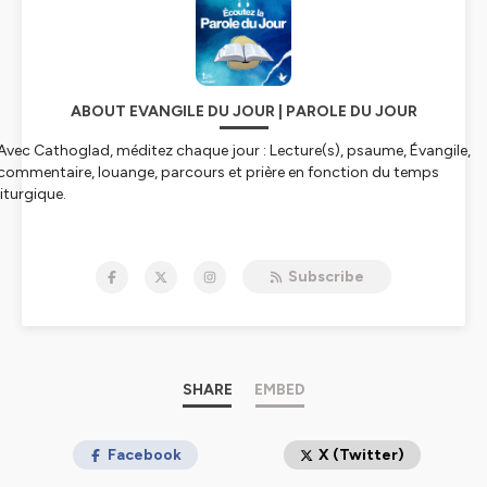
ABOUT EVANGILE DU JOUR | PAROLE DU JOUR
Avec Cathoglad, méditez chaque jour : Lecture(s), psaume, Évangile,
commentaire, louange, parcours et prière en fonction du temps
liturgique.
🌠Cathoglad est présent principalement sur Youtube
:https://www.youtube.com/channel/UCZ3YqwnXAwGAPHDdUS2DaR
Subscribe
Nous avons besoin de vos dons pour notre mission :
https://cathoglad.com/dons/
Hébergé par Ausha. Visitez
ausha.co/politique-de-confidentialite
pour
plus d'informations.
SHARE
EMBED
Facebook
X (Twitter)