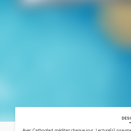
DES
Avec Cathoglad, méditez chaque jour : Lecture(s), psaume,