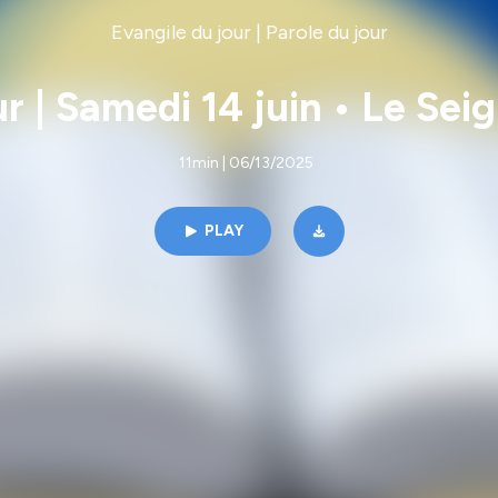
Evangile du jour | Parole du jour
ur | Samedi 14 juin • Le Sei
11min | 06/13/2025
PLAY