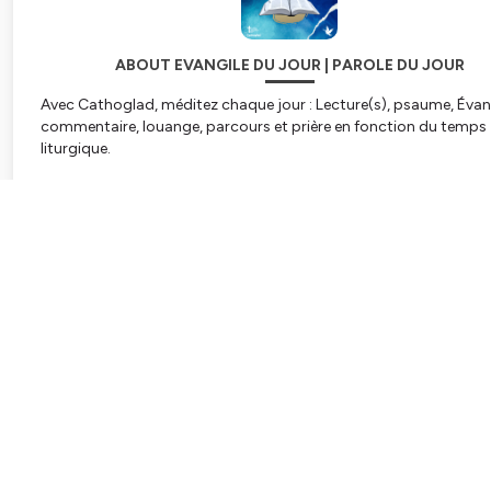
ABOUT EVANGILE DU JOUR | PAROLE DU JOUR
Avec Cathoglad, méditez chaque jour : Lecture(s), psaume, Évang
commentaire, louange, parcours et prière en fonction du temps
liturgique.
🌠Cathoglad est présent principalement sur Youtube
:https://www.youtube.com/channel/UCZ3YqwnXAwGAPHDdU
Subscribe
Nous avons besoin de vos dons pour notre mission :
https://cathoglad.com/dons/
Hébergé par Ausha. Visitez
ausha.co/politique-de-confidentialit
plus d'informations.