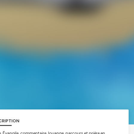
CRIPTION
 Évangile, commentaire, louange, parcours et prière en