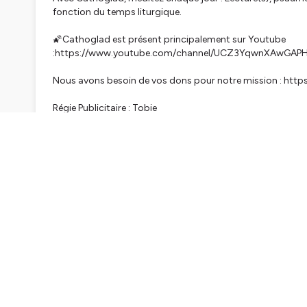
fonction du temps liturgique.
🌠Cathoglad est présent principalement sur Youtube
:https://www.youtube.com/channel/UCZ3YqwnXAwGA
Nous avons besoin de vos dons pour notre mission : htt
Régie Publicitaire : Tobie
Hébergé par Ausha. Visitez
ausha.co/politique-de-confiden