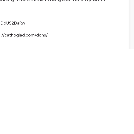
PHDdUS2DaRw
ps://cathoglad.com/dons/
tialite
pour plus d'informations.
SHARE
EMBED
Facebook
X (Twitter)
LinkedIn
WhatsApp
Email
Copy link