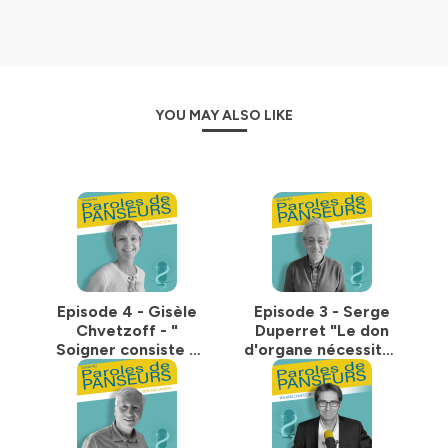
id=498
Hébergé par Ausha. Visitez
ausha.co/politique-de-
confidentialite
pour plus d'informations.
YOU MAY ALSO LIKE
Episode 4 - Gisèle
Episode 3 - Serge
Chvetzoff - "
Duperret "Le don
Soigner consiste à
d'organe nécessite-
redonner une place
t-il le contre-don ?"
à l'incertitude "