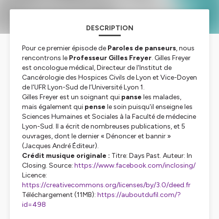
DESCRIPTION
Pour ce premier épisode de
Paroles de panseurs
, nous
rencontrons le
Professeur Gilles Freyer
. Gilles Freyer
est oncologue médical, Directeur de l'Institut de
Cancérologie des Hospices Civils de Lyon et Vice-Doyen
de l'UFR Lyon-Sud de l’Université Lyon 1.
Gilles Freyer est un soignant qui
panse
les malades,
mais également qui
pense
le soin puisqu'il enseigne les
Sciences Humaines et Sociales à la Faculté de médecine
Lyon-Sud. Il a écrit de nombreuses publications, et 5
ouvrages, dont le dernier « Dénoncer et bannir »
(Jacques André Éditeur).
Crédit musique originale :
Titre: Days Past. Auteur: In
Closing. Source:
https://www.facebook.com/inclosing/
Licence:
https://creativecommons.org/licenses/by/3.0/deed.fr
Téléchargement (11MB):
https://auboutdufil.com/?
id=498