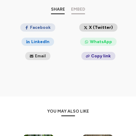
"Un podcast conçu et produit par l’agence Doers avec
Caroline Pons à la réalisation et la participation de
SHARE
EMBED
Jeanne Aleos à l’écriture. Enregistrements et
composition par le studio Les Cosmonotes."
Facebook
X (Twitter)
Hébergé par Ausha. Visitez
ausha.co/politique-de-
confidentialite
pour plus d'informations.
LinkedIn
WhatsApp
Email
Copy link
YOU MAY ALSO LIKE