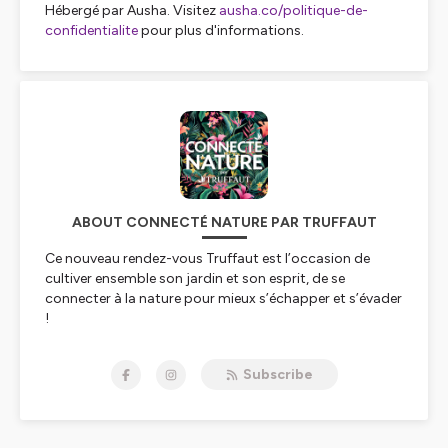
Hébergé par Ausha. Visitez
ausha.co/politique-de-
confidentialite
pour plus d'informations.
ABOUT CONNECTÉ NATURE PAR TRUFFAUT
Ce nouveau ren­dez-vous Truffaut est l’occasion de
cultiver en­semble son jardin et son esprit, de se
connecter à la nature pour mieux s’échapper et s’évader
!
Jérôme Pitorin s'entretient auprès d’experts et de
passionnés pour vous proposer d’enrichir
Subscribe
vos connaissances du monde végétal.
De nombreux conseils et astuces dans une quête de
bien-être, le tout arrosé de
bonne humeur.