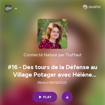
Connecté Nature par Truffaut
#16 - Des tours de la Défense au
Village Potager avec Hélène
Falise
26min | 08/16/2022
PLAY