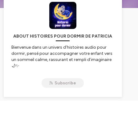
ABOUT HISTOIRES POUR DORMIR DE PATRICIA
Bienvenue dans un univers d’histoires audio pour
dormir, pensé pour accompagner votre enfant vers
un sommeil calme, rassurant et rempli d’imaginaire
🌙✨
Ici, chaque histoire devient un véritable moment de
transition vers le coucher : le corps se détend, les
Subscribe
émotions s’apaisent et votre enfant se sent en
sécurité, prêt à s’endormir en douceur.
🎙️ Des histoires racontées avec une voix douce et
enveloppante, pour aider votre enfant à s’endormir
paisiblement… et vous offrir des soirées plus
sereines.
-------------------------------------------------------
-------