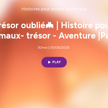
Histoires pour dormir de Patricia
résor oublié🦇 | Histoire po
aux- trésor - Aventure |Pa
30min | 05/06/2026
PLAY