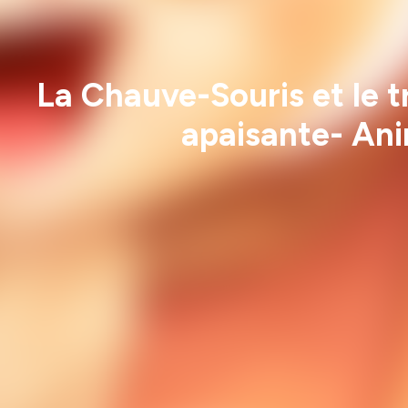
La Chauve-Souris et le t
apaisante- Anim