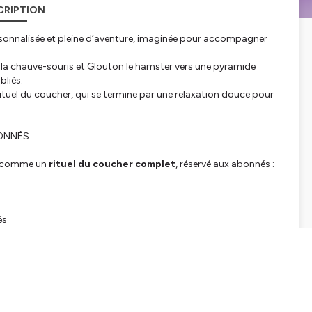
CRIPTION
sonnalisée et pleine d’aventure, imaginée pour accompagner
e la chauve-souris et Glouton le hamster vers une pyramide
bliés.
tuel du coucher, qui se termine par une relaxation douce pour
BONNÉS
e comme un
rituel du coucher complet
, réservé aux abonnés :
és
nfant
xion