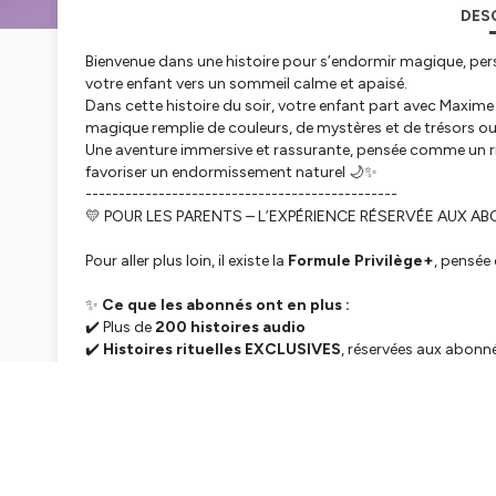
DES
Bienvenue dans une histoire pour s’endormir magique, per
votre enfant vers un sommeil calme et apaisé.
Dans cette histoire du soir, votre enfant part avec Maxim
magique remplie de couleurs, de mystères et de trésors ou
Une aventure immersive et rassurante, pensée comme un ri
favoriser un endormissement naturel 🌙✨
-----------------------------------------------
💛 POUR LES PARENTS – L’EXPÉRIENCE RÉSERVÉE AUX A
Pour aller plus loin, il existe la
Formule Privilège+
, pensé
✨
Ce que les abonnés ont en plus :
✔️ Plus de
200 histoires audio
✔️
Histoires rituelles EXCLUSIVES
, réservées aux abonn
✔️
Phrases apaisantes
pour rassurer et sécuriser votre e
✔️ Nouvelles histoires chaque semaine
✔️ Écoute
sans publicité, sans jingle, sans coupure
✔️ Téléchargement possible pour une écoute
hors conne
👉
famille-et-couple-heureux.com/abonnement