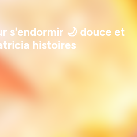
ur s'endormir 🌙 douce et
tricia histoires