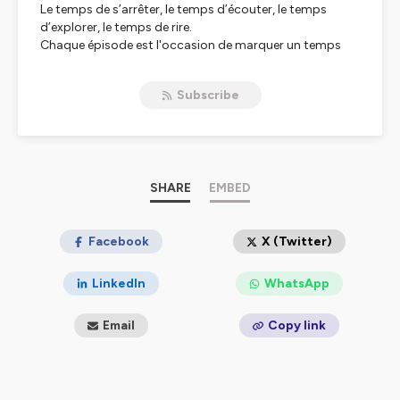
Le temps de s’arrêter, le temps d’écouter, le temps
d’explorer, le temps de rire.
Chaque épisode est l'occasion de marquer un temps
d'arrêt pour aller à la rencontre des invités d’Alexandre
Mars. Ces femmes et ces hommes sont artistes, chefs
Subscribe
d’entreprises, écrivains, entrepreneurs, sportifs ou
activistes et ils ont accepté, le temps d'une pause, de
livrer les dessous et les secrets de leur parcours.
Dans PAUSE, nous parlerons de réussite et d'échec,
d'engagement et de mission, d'entrepreneuriat et de
défis.
SHARE
EMBED
Un moment unique et sans concession pour inspirer les
auditeurs et leur permettre de s’évader.
Facebook
X (Twitter)
Hébergé par Ausha. Visitez
ausha.co/politique-de-
confidentialite
pour plus d'informations.
LinkedIn
WhatsApp
Email
Copy link