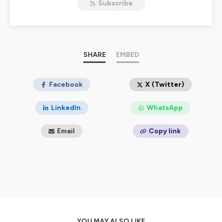
Subscribe
d’entreprises, écrivains, entrepreneurs, sportifs ou
activistes et ils ont accepté, le temps d'une pause, de
livrer les dessous et les secrets de leur parcours.
Dans PAUSE, nous parlerons de réussite et d'échec,
d'engagement et de mission, d'entrepreneuriat et de
défis.
SHARE
EMBED
Un moment unique et sans concession pour inspirer les
auditeurs et leur permettre de s’évader.
Facebook
X (Twitter)
Hébergé par Ausha. Visitez
ausha.co/politique-de-
confidentialite
pour plus d'informations.
LinkedIn
WhatsApp
Email
Copy link
YOU MAY ALSO LIKE