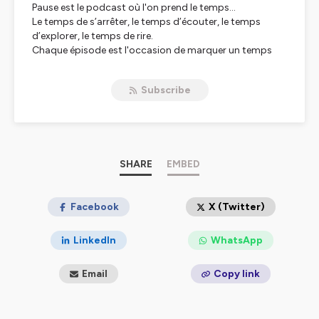
Pause est le podcast où l'on prend le temps...
Le temps de s’arrêter, le temps d’écouter, le temps
d’explorer, le temps de rire.
Chaque épisode est l'occasion de marquer un temps
d'arrêt pour aller à la rencontre des invités d’Alexandre
Mars. Ces femmes et ces hommes sont artistes, chefs
Subscribe
d’entreprises, écrivains, entrepreneurs, sportifs ou
activistes et ils ont accepté, le temps d'une pause, de
livrer les dessous et les secrets de leur parcours.
Dans PAUSE, nous parlerons de réussite et d'échec,
d'engagement et de mission, d'entrepreneuriat et de
défis.
SHARE
EMBED
Un moment unique et sans concession pour inspirer les
auditeurs et leur permettre de s’évader.
Facebook
X (Twitter)
Hébergé par Ausha. Visitez
ausha.co/politique-de-
confidentialite
pour plus d'informations.
LinkedIn
WhatsApp
Email
Copy link