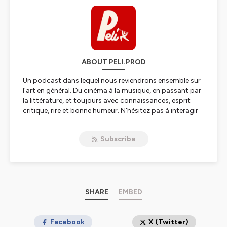
ABOUT PELI.PROD
Un podcast dans lequel nous reviendrons ensemble sur
l'art en général. Du cinéma à la musique, en passant par
la littérature, et toujours avec connaissances, esprit
critique, rire et bonne humeur. N'hésitez pas à interagir
sur les réseaux sociaux pour partager votre avis sur les
différents sujets abordés. A très bientôt
Subscribe
Hébergé par Ausha. Visitez
ausha.co/politique-de-
confidentialite
pour plus d'informations.
SHARE
EMBED
Facebook
X (Twitter)