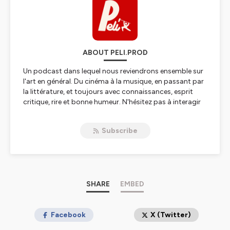
ABOUT PELI.PROD
Un podcast dans lequel nous reviendrons ensemble sur
l'art en général. Du cinéma à la musique, en passant par
la littérature, et toujours avec connaissances, esprit
critique, rire et bonne humeur. N'hésitez pas à interagir
sur les réseaux sociaux pour partager votre avis sur les
différents sujets abordés. A très bientôt
Subscribe
Hébergé par Ausha. Visitez
ausha.co/politique-de-
confidentialite
pour plus d'informations.
SHARE
EMBED
Facebook
X (Twitter)