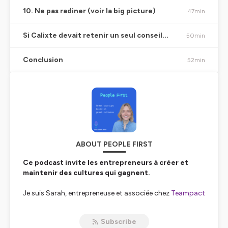
10. Ne pas radiner (voir la big picture)
47min
Si Calixte devait retenir un seul conseil...
50min
Conclusion
52min
ABOUT PEOPLE FIRST
Ce podcast invite les entrepreneurs à créer et
maintenir des cultures qui gagnent.
Je suis Sarah, entrepreneuse et associée chez
Teampact
Ventures
, le fonds d’investissement à impact qui
mobilise les sportifs de haut niveau pour créer des
Subscribe
équipes qui gagnent (physique, mental, résilience, esprit