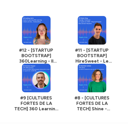
#12 - [STARTUP
#11 - [STARTUP
BOOTSTRAP]
BOOTSTRAP]
360Learning - Il
HireSweet - Le
était une fois :
mythe du FARM : La
l'onboarding
Fully Automated
Recruiting Machine
#9 [CULTURES
#8 - [CULTURES
FORTES DE LA
FORTES DE LA
TECH] 360 Learning
TECH] Shine -
- Rendre possible
Humilité et
l'apprentissage
solidarité au
collaboratif et
service des