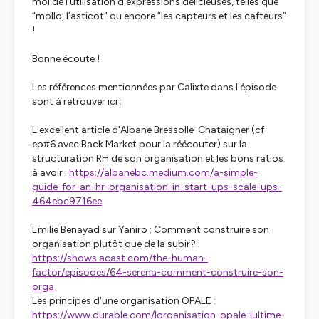
moi de l’utilisation d’expressions délicieuses, telles que
“mollo, l’asticot” ou encore “les capteurs et les cafteurs”
!
Bonne écoute !
Les références mentionnées par Calixte dans l'épisode
sont à retrouver ici :
L'excellent article d'Albane Bressolle-Chataigner (cf
ep#6 avec Back Market pour la réécouter) sur la
structuration RH de son organisation et les bons ratios
à avoir :
https://albanebc.medium.com/a-simple-
guide-for-an-hr-organisation-in-start-ups-scale-ups-
464ebc9716ee
Emilie Benayad sur Yaniro : Comment construire son
organisation plutôt que de la subir? :
https://shows.acast.com/the-human-
factor/episodes/64-serena-comment-construire-son-
orga
Les principes d'une organisation OPALE :
https://www.durable.com/lorganisation-opale-lultime-