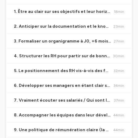
1. Être au clair sur ses objectifs et leur horizon de temps, car ils détermineront l'organisation
18min
2. Anticiper sur la documentation et le knowledge management pour éviter de le payer plus tard
23min
3. Formaliser un organigramme à J0, +6 mois et 12 mois pour clarifier les besoins, rôles et responsabilités
27min
4. Structurer les RH pour partir sur de bonnes bases
30min
5. Le positionnement des RH vis-à-vis des founders
32min
6. Développer ses managers en étant clair sur les attentes et comportements encouragés
34min
7. Vraiment écouter ses salariés / Qui sont les capteurs, qui sont les cafteurs?
37min
8. Accompagner les équipes dans leur développement par la formation
44min
9. Une politique de rémunération claire (la grille des salaires)
44min