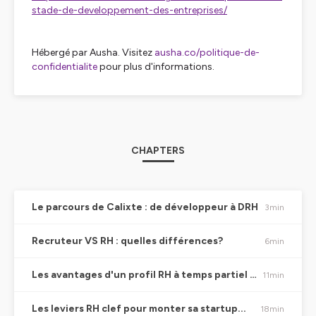
stade-de-developpement-des-entreprises/
Hébergé par Ausha. Visitez
ausha.co/politique-de-
confidentialite
pour plus d'informations.
CHAPTERS
Le parcours de Calixte : de développeur à DRH
3min
Recruteur VS RH : quelles différences?
6min
Les avantages d'un profil RH à temps partiel expérimenté : le transfert de compétences
11min
Les leviers RH clef pour monter sa startup...
18min