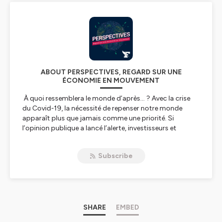
ABOUT PERSPECTIVES, REGARD SUR UNE
ÉCONOMIE EN MOUVEMENT
À quoi ressemblera le monde d’après… ? Avec la crise
du Covid-19, la nécessité de repenser notre monde
apparaît plus que jamais comme une priorité. Si
l’opinion publique a lancé l’alerte, investisseurs et
patrons des plus grandes entreprises de la planète
mêlent désormais leur voix à cet appel : la transition
Subscribe
écologique doit faire partie intégrante de la relance de
l’économie. Entrepreneurs, investisseurs, économistes…
Ils portent un regard éclairé et critique sur les
changements qui sont à l’œuvre depuis plusieurs
années, et sur le cap qu’il faut absolument maintenir
pour sauver notre planète et les générations futures.
SHARE
EMBED
Une série originale du Figaro réalisée par David