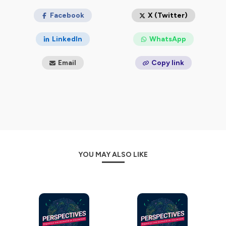
Federmann. Enquête et écriture : Keren Lentschner,
David Federmann et Thomas Lestavel
Facebook
X (Twitter)
Hébergé par Ausha. Visitez
ausha.co/politique-de-
LinkedIn
WhatsApp
confidentialite
pour plus d'informations.
Email
Copy link
YOU MAY ALSO LIKE