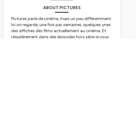
ABOUT PICTURES
Pictures parle de cinéma, mais un peu différemment.
Ici on regarde, une fois par semaines, quelques unes
des affiches des films actuellement au cinéma. Et
régulièrement dans des épisodes hors série je vous
parle d'affichiste, de courant graphique etc.
Subscribe
Hébergé par Ausha. Visitez
ausha.co/politique-de-
confidentialite
pour plus d'informations.