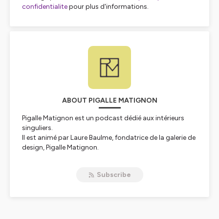
confidentialite
pour plus d'informations.
ABOUT PIGALLE MATIGNON
Pigalle Matignon est un podcast dédié aux intérieurs
singuliers.
Il est animé par Laure Baulme, fondatrice de la galerie de
design, Pigalle Matignon.
Ici nous échangeons avec des personnalités qui ont l'art
de singulariser les intérieurs en y créant des décors, des
Subscribe
expériences ou des émotions.
Nous allons ainsi à la rencontre d'architectes
d'intérieurs, de designer, de passionnés ou encore
d'entrepreneurs dans le domaine de la maison.