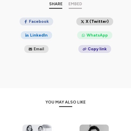
SHARE
EMBED
Hébergé par Ausha. Visitez
ausha.co/politique-de-
confidentialite
Facebook
pour plus d'informations.
X (Twitter)
LinkedIn
WhatsApp
Email
Copy link
YOU MAY ALSO LIKE