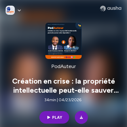
PodAuteur
Création en crise : la propriété
intellectuelle peut-elle sauver
votre réputation?
34min | 04/23/2026
PLAY