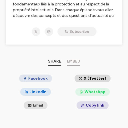
fondamentaux liés à la protection et au respect de la
propriété intellectuelle. Dans chaque épisode vous allez
découvrir des concepts et des questions d'actualité qui
vous permettront de mieux comprendre la
problématique liée à la protection de la propriété
Subscribe
intellectuelle. Ce podcast est un canal qui vise à rappeler
à chaque personne son rôle vis-à-vis des œuvres et des
créations de chaque auteur, car en dehors des
organismes de protection, de gestion, des conventions
et des lois consacrées au droit d’auteur, le premier
protecteur des droits des créateurs d'oeuvre de l'esprit
SHARE
EMBED
demeure « Vous ! »
Hébergé par Ausha. Visitez
Facebook
ausha.co/politique-de-
X (Twitter)
confidentialite
pour plus d'informations.
LinkedIn
WhatsApp
Email
Copy link