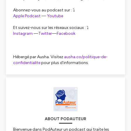
Abonnez-vous au podcast sur : ⤵️
⁠⁠Apple Podcast⁠⁠
—
Youtube⁠⁠⁠⁠⁠⁠⁠⁠⁠⁠⁠⁠
Et suivez-nous sur les réseaux sociaux : ⤵️
⁠⁠⁠⁠⁠⁠⁠⁠⁠⁠⁠Instagram⁠⁠⁠⁠⁠⁠⁠⁠⁠⁠⁠
—
⁠⁠⁠⁠⁠⁠⁠⁠⁠⁠⁠Twitter⁠⁠⁠⁠⁠⁠⁠⁠⁠⁠⁠
—
⁠⁠⁠⁠⁠⁠⁠⁠⁠⁠⁠Facebook⁠⁠⁠⁠⁠⁠⁠⁠⁠⁠⁠
Hébergé par Ausha. Visitez
ausha.co/politique-de-
confidentialite
pour plus d'informations.
ABOUT PODAUTEUR
Bienvenue dans PodAuteur un podcast qui traite les