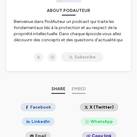
ABOUT PODAUTEUR
Bienvenue dans PodAuteur un podcast qui traite les
fondamentaux liés à la protection et au respect de la
propriété intellectuelle. Dans chaque épisode vous allez
découvrir des concepts et des questions d'actualité qui
vous permettront de mieux comprendre la
problématique liée à la protection de la propriété
Subscribe
intellectuelle. Ce podcast est un canal qui vise à rappeler
à chaque personne son rôle vis-à-vis des œuvres et des
créations de chaque auteur, car en dehors des
organismes de protection, de gestion, des conventions
et des lois consacrées au droit d’auteur, le premier
protecteur des droits des créateurs d'oeuvre de l'esprit
SHARE
EMBED
demeure « Vous ! »
Hébergé par Ausha. Visitez
Facebook
ausha.co/politique-de-
X (Twitter)
confidentialite
pour plus d'informations.
LinkedIn
WhatsApp
Email
Copy link