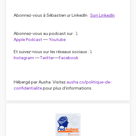
Abonnez-vous à Sébastien ur LinkedIn :
Son LinkedIn
Abonnez-vous au podcast sur : ⤵️
⁠⁠Apple Podcast⁠⁠
—
Youtube⁠⁠⁠⁠⁠⁠⁠⁠⁠⁠⁠⁠
Et suivez-nous sur les réseaux sociaux : ⤵️
⁠⁠⁠⁠⁠⁠⁠⁠⁠⁠⁠Instagram⁠⁠⁠⁠⁠⁠⁠⁠⁠⁠⁠
—
⁠⁠⁠⁠⁠⁠⁠⁠⁠⁠⁠Twitter⁠⁠⁠⁠⁠⁠⁠⁠⁠⁠⁠
—
⁠⁠⁠⁠⁠⁠⁠⁠⁠⁠⁠Facebook⁠⁠⁠⁠⁠⁠⁠⁠⁠⁠⁠
Hébergé par Ausha. Visitez
ausha.co/politique-de-
confidentialite
pour plus d'informations.