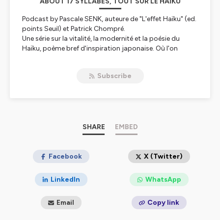
ABOUT 17 SYLLABES, TOUT SUR LE HAÏKU
Podcast by Pascale SENK, auteure de "L'effet Haïku" (ed.
points Seuil) et Patrick Chompré.
Une série sur la vitalité, la modernité et la poésie du
Haïku, poème bref d'inspiration japonaise. Où l'on
découvre les multiples facettes de cette voie poétique
mal connue en France et pourtant pratiquée de manière
Subscribe
très démocratique dans le monde. Interviews de
"haijins" (poètes haikistes), chroniques du genre, points
connaissance autour de cette écriture apparemment
simple, mais puissante lorsqu'elle sait saisir l'instant.
Hébergé par Ausha. Visitez
SHARE
ausha.co/politique-de-
EMBED
confidentialite
pour plus d'informations.
Facebook
X (Twitter)
LinkedIn
WhatsApp
Email
Copy link