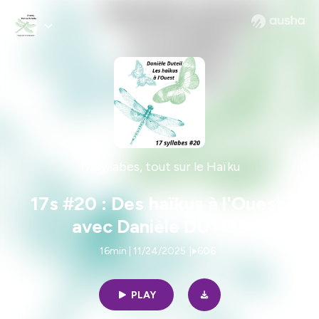
17 syllabes, tout sur le Haïku
17s #20 : Des haïkus à l'Ouest,
avec Danièle DUTEIL
16min | 11/24/2025
|
606
PLAY