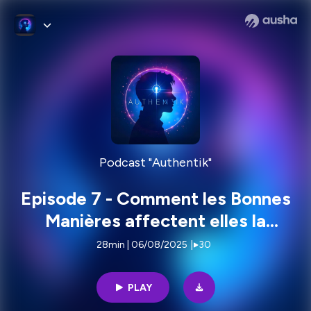
Podcast "Authentik"
Episode 7 - Comment les Bonnes
Manières affectent elles la
Spiritualité ? - Nouvel épisode du
28min | 06/08/2025
|
30
08/06
PLAY