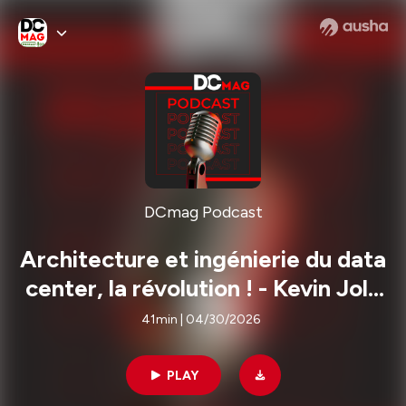
DCmag Podcast
Architecture et ingénierie du data
center, la révolution ! - Kevin Joly
& Philippe Laplanche, 2AMH
41min | 04/30/2026
PLAY