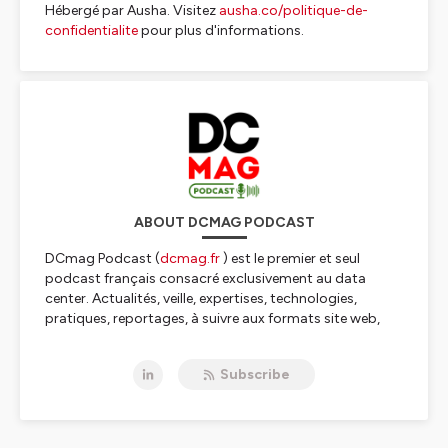
Hébergé par Ausha. Visitez
ausha.co/politique-de-
confidentialite
pour plus d'informations.
ABOUT DCMAG PODCAST
DCmag Podcast (
dcmag.fr
) est le premier et seul
podcast français consacré exclusivement au data
center. Actualités, veille, expertises, technologies,
pratiques, reportages, à suivre aux formats site web,
lettre d'information, newsletter, podcast, vidéo, et sur le
réseau social
LinkedIn
.
Subscribe
Datacenter public et privé, interconnexions, câbles
fibres, colocation, hébergement, design, immobilier,
housing, équipements, électrique, refroidissement,