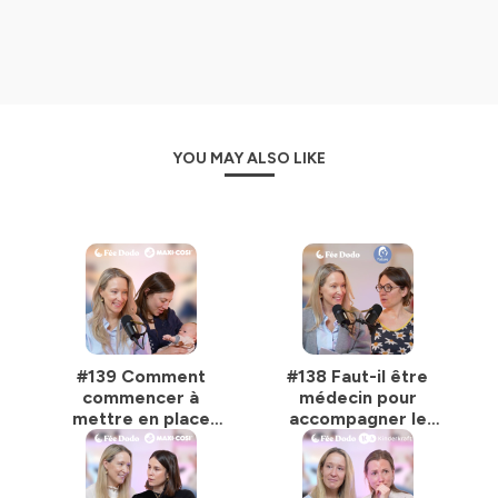
🎧 Abonnez-vous pour ne rien manquer et avancer
sereinement dans votre parentalité !
✨ Pour aller plus loin et découvrir tous nos contenus
gratuits, nos services et nos livres, rendez-vous ici 👉
https://linktr.ee/fee_dodo
YOU MAY ALSO LIKE
Hébergé par Ausha. Visitez
ausha.co/politique-de-
confidentialite
pour plus d'informations.
#139 Comment
#138 Faut-il être
commencer à
médecin pour
mettre en place
accompagner le
l’endormissement
sommeil des bébés
autonome dès 6
? ep.21
semaines ? ep.22