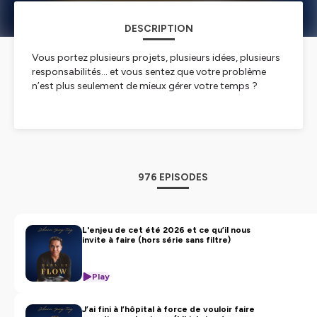
DESCRIPTION
Vous portez plusieurs projets, plusieurs idées, plusieurs
responsabilités… et vous sentez que votre problème
n’est plus seulement de mieux gérer votre temps ?
Bienvenue dans
Dans le Flow
, le podcast de Johann
Yang-Ting, consultant, auteur et créateur de
Flowtasking™.
Un podcast destiné aux professionnels ambitieux,
976 EPISODES
entrepreneurs, indépendants, dirigeants, créateurs et
profils multipotentiels qui doivent avancer dans un
environnement devenu complexe, sans s’épuiser ni se
perdre en chemin.
L'enjeu de cet été 2026 et ce qu’il nous
invite à faire (hors série sans filtre)
Ici, on parle de ce que vivent réellement celles et ceux qui
ne rentrent pas facilement dans une case :
Play
La surcharge mentale.
J’ai fini à l’hôpital à force de vouloir faire
La dispersion.