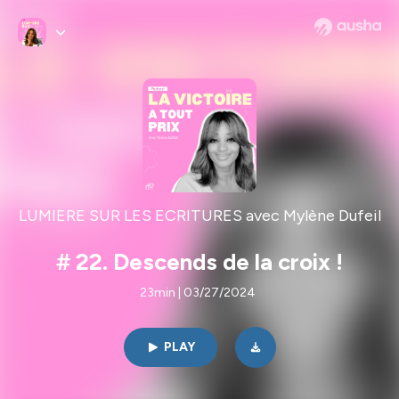
LUMIERE SUR LES ECRITURES avec Mylène Dufeil
# 22. Descends de la croix !
23min | 03/27/2024
PLAY