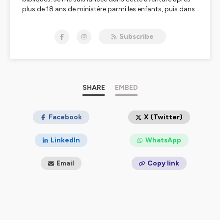
plus de 18 ans de ministère parmi les enfants, puis dans
le groupe de Louange durant 16 ans en tant que lead et
responsable. Aujourd'hui, j'enseigne la parole de Dieu
Subscribe
sur la radio RFE ❤️
“Retrouvez-moi dans mon podcast : “ La Victoire à tout
prix “. Dans ce podcast, j’aborde des sujets bibliques
captivants et inspirants pour vous aider à trouver
le Chemin de la victoire.
Je partage aussi des stratégies spirituelles et
SHARE
EMBED
inspirantes, afin de surmonter les obstacles et atteindre
la victoire. Je vous invite à me rejoindre pour découvrir
comment marcher dans la victoire et comment vivre la
Facebook
X (Twitter)
vie que vous méritez en Jésus Christ !”
LinkedIn
WhatsApp
Hébergé par Ausha. Visitez
ausha.co/politique-de-
confidentialite
pour plus d'informations.
Email
Copy link