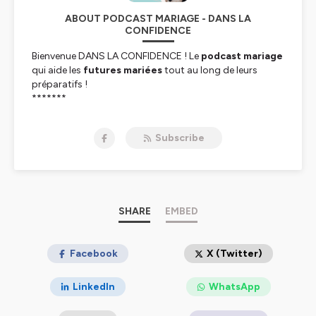
ABOUT PODCAST MARIAGE - DANS LA
CONFIDENCE
Bienvenue DANS LA CONFIDENCE ! Le
podcast mariage
qui aide les
futures mariées
tout au long de leurs
préparatifs !
*******
Je suis Laurène, mariée de Juillet 2021, j’ai profité de
l’année de report de mon mariage pour lancer ce
Subscribe
podcast dédié aux futures mariées
. Chaque Mercredi
matin, je te donne RDV pour un nouvel épisode inédit !
Je reçois des jeunes
mariées
qui nous racontent tous
leurs préparatifs jusqu’au déroulé de leur jour J. Et
j’interviewe des professionnels du
mariage
pour
décrypter au mieux les coulisses de leurs métiers et te
SHARE
EMBED
faire découvrir des prestataires passionnés.
Ce
podcast mariage
Facebook
, c’est le meilleur moyen de faire le
X (Twitter)
plein de conseils pratiques, de bons plans et de
recommandations de prestataires ! Bref, tout ce dont
LinkedIn
WhatsApp
on a besoin quand on prépare un
mariage
!