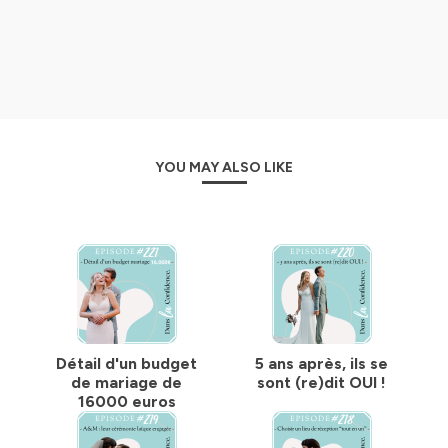
- Par quoi je dois commencer ? Combien de temps ça
prend d’organiser un
mariage
?
- Comment bien choisir les bons prestataires ?
- Et le jour J, comment ça se passe ?
C’est le type de sujets qu’on aborde en toute simplicité
…
Je vous retrouve chaque Mercredi matin pour vous
YOU MAY ALSO LIKE
accompagner dans vos préparatifs et faire le plein de
bons
conseils mariage
! J’espère que vous êtes prêts à
entrer DANS LA CONFIDENCE ! Vous allez entendre des
astuces qui vont vous changer la vie ! Et en écoutant les
jeunes
mariés
raconter leur jour J, vous allez pouvoir
vous projeter et vivre toutes les émotions à travers leurs
récits de mariage
.
Par Laurène Golvan - mariée 2021
Détail d'un budget
5 ans après, ils se
Hébergé par Ausha. Visitez
ausha.co/politique-de-
de mariage de
sont (re)dit OUI !
confidentialite
pour plus d'informations.
16000 euros