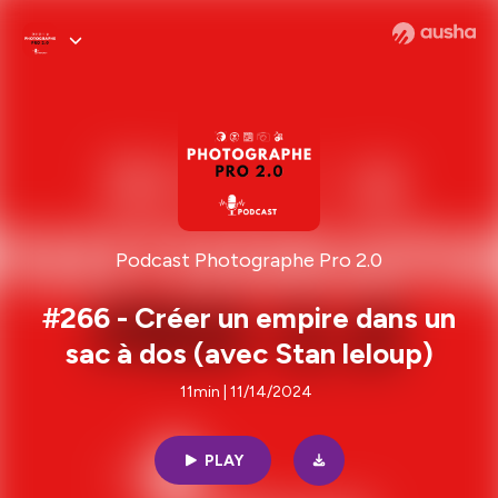
Podcast Photographe Pro 2.0
#266 - Créer un empire dans un
sac à dos (avec Stan leloup)
11min | 11/14/2024
PLAY