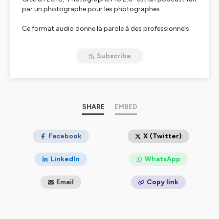
par un photographe pour les photographes.
Ce format audio donne la parole à des professionnels
de l’image de tout horizon dans le but de créer une
importante ressource en ligne à destination de celles et
Subscribe
ceux qui veulent vivre de leur passion.
Vous y trouverez notamment de longs entretiens
(parfois plus de 2 heures) avec de grands noms de la
profession tels que Patrick Chauvel, Eric Bouvet, Gérard
Rancinan, Oliviero Toscani ou encore Pascal Maitre.
SHARE
EMBED
L'auteur du podcast est
Fred Marie
, photojournaliste et
directeur du
Facebook
Collectif DR
.
X (Twitter)
Hébergé par Ausha. Visitez
ausha.co/politique-de-
LinkedIn
WhatsApp
confidentialite
pour plus d'informations.
Email
Copy link