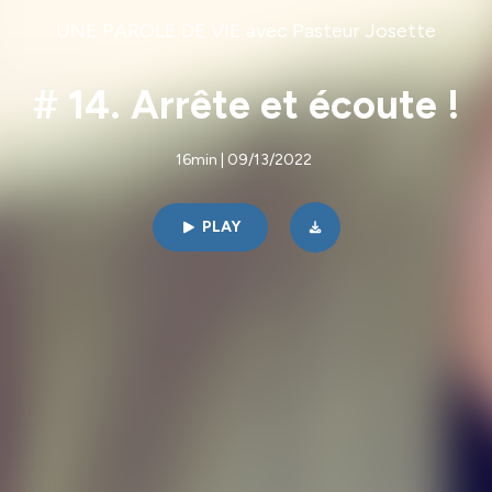
UNE PAROLE DE VIE avec Pasteur Josette
# 14. Arrête et écoute !
16min | 09/13/2022
PLAY