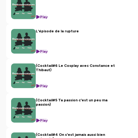
Play
L'épisode de la rupture
Play
(Cocktail#6 Le Cosplay avec Constance et
Thibaut)
Play
(Cocktail#5 Ta passion c'est un peu ma
passion)
Play
(Cocktail#4 On s'est jamais aussi bien