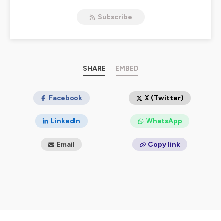
Hébergé par Ausha. Visitez
ausha.co/politique-de-
Subscribe
confidentialite
pour plus d'informations.
SHARE
EMBED
Facebook
X (Twitter)
LinkedIn
WhatsApp
Email
Copy link