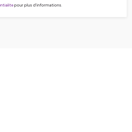
tialite
pour plus d'informations.
SHARE
EMBED
Facebook
X (Twitter)
LinkedIn
WhatsApp
Email
Copy link