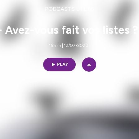
PODCASTS UTL 65
Avez-vous fait vos listes 
19min | 12/07/2020
PLAY