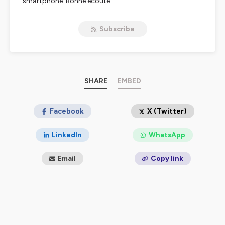
smartphone. Bonne écoute.
Hébergé par Ausha. Visitez
ausha.co/politique-de-
Subscribe
confidentialite
pour plus d'informations.
SHARE
EMBED
Facebook
X (Twitter)
LinkedIn
WhatsApp
Email
Copy link