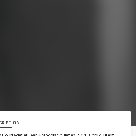
CRIPTION
n Courtadet et Jean-François Soulet en 1984, alors qu'il est