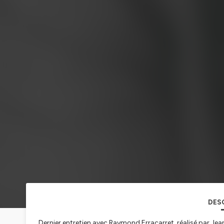
DES
Dernier entretien avec Raymond Erraçarret, réalisé par Jea