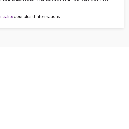
tialite
pour plus d'informations.
SHARE
EMBED
Facebook
X (Twitter)
LinkedIn
WhatsApp
Email
Copy link