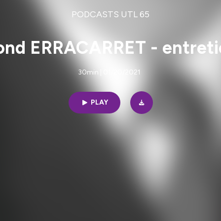
PODCASTS UTL 65
nd ERRACARRET - entreti
30min | 01/20/2021
PLAY