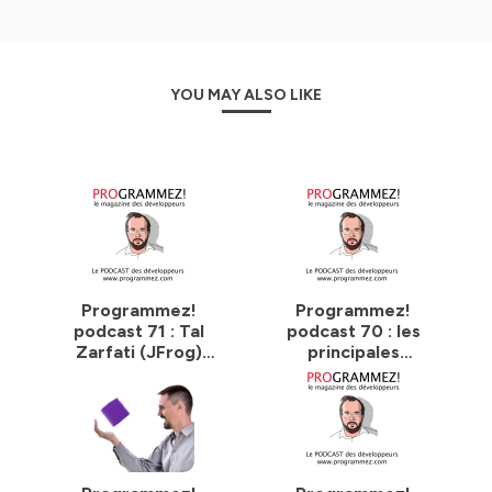
YOU MAY ALSO LIKE
Programmez!
Programmez!
podcast 71 : Tal
podcast 70 : les
Zarfati (JFrog)
principales
parle de
annonces de la
DevSecOps
conférence
Re:Invent 2024