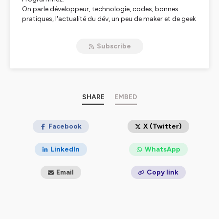
On parle développeur, technologie, codes, bonnes
pratiques, l'actualité du dév, un peu de maker et de geek
!
Subscribe
Hébergé par Ausha. Visitez
ausha.co/politique-de-
confidentialite
pour plus d'informations.
SHARE
EMBED
Facebook
X (Twitter)
LinkedIn
WhatsApp
Email
Copy link