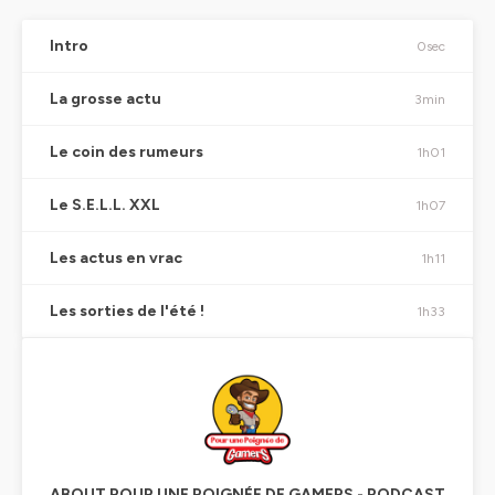
Intro
0sec
La grosse actu
3min
Le coin des rumeurs
1h01
Le S.E.L.L. XXL
1h07
Les actus en vrac
1h11
Les sorties de l'été !
1h33
ABOUT POUR UNE POIGNÉE DE GAMERS - PODCAST