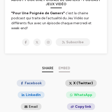
JEUX VIDÉO
"Pour Une Poignée de Gamers"
c'est la chaine
podcast qui traite de l'actualité du Jeu Vidéo sur
différents flux avec un épisode chaque mercredi et
week-end!
-
Actus PPG
: 100% news et actualités toutes les 2
semaines
Subscribe
-
Saloon PPG
: Libre antenne sur le jeu vidéo.
-
Rétro PPG
: Emission dédiée au rétrogaming.
-
Stéréo PPG
: La musique des jeux vidéo avant tout.
-
Test PPG
: Le weekend c'est le moment pour un Test!
Hébergé par Ausha. Visitez
SHARE
ausha.co/politique-de-
EMBED
confidentialite
pour plus d'informations.
Facebook
X (Twitter)
LinkedIn
WhatsApp
Email
Copy link