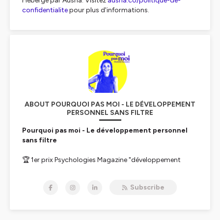
Hébergé par Ausha. Visitez
ausha.co/politique-de-
confidentialite
pour plus d'informations.
ABOUT POURQUOI PAS MOI - LE DÉVELOPPEMENT
PERSONNEL SANS FILTRE
Pourquoi pas moi - Le développement personnel
sans filtre
🏆 1er prix Psychologies Magazine "développement
personnel"
🏆 Meilleur nouveau podcast de 2020 - podcasteo
Subscribe
🥈2e meilleur podcast de 2020 - prix du public Paris
Podcast Festival
On a tous rêvé un jour de changer de vie. Certains ont