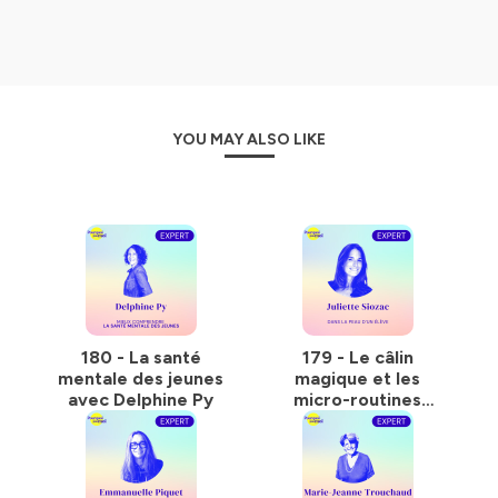
inspirants.
Ce podcast a la vocation d'être au-delà de simples
témoignages inspirants ; c'est une véritable ressource
en développement personnel, de magnifiques exemples
de métamorphose et des conseils pour sa santé
YOU MAY ALSO LIKE
mentale.
Réalisé et présenté par Charlotte Desrosiers, qui après
15 ans passés à des postes de Direction Marketing a fait
un burnout (santé mentale) et écouté sa petite voix qui
lui disait... stop à cette vie. Elle a fait elle même une
métamorphose en se lançant dans une reconversion
après son burnout, pour devenir une experte en
développement personnel.
180 - La santé
179 - Le câlin
Experte du développement personnel et en santé
mentale des jeunes
magique et les
mental sa raison d'être :
avec Delphine Py
micro-routines
POURQUOI : Encourager chacun à oser (enfin) écouter
bien-être avec
sa petite voix, arrêter d’attendre et se dire Pourquoi pas
Juliette Siozac
moi !