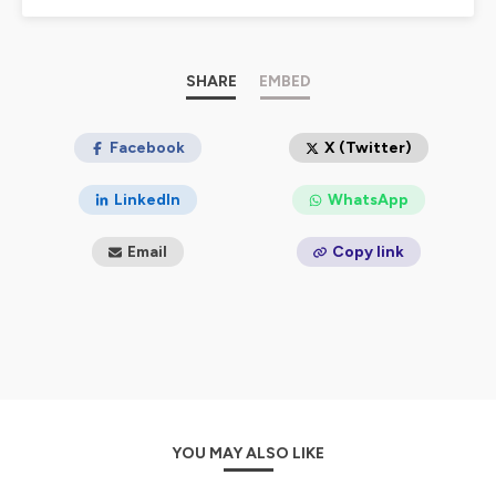
l'inclusion et la diversité est un pilier de son business.
Retrouve le podcast vidéo sur YouTube et sur Spotify.
SHARE
EMBED
Hébergé par Ausha. Visitez
ausha.co/politique-de-
confidentialite
pour plus d'informations.
Facebook
X (Twitter)
LinkedIn
WhatsApp
Email
Copy link
YOU MAY ALSO LIKE