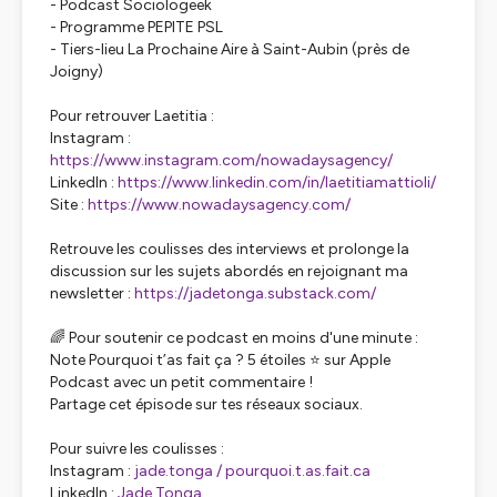
- Podcast Sociologeek
- Programme PEPITE PSL
- Tiers-lieu La Prochaine Aire à Saint-Aubin (près de
Joigny)
Pour retrouver Laetitia :
Instagram :
https://www.instagram.com/nowadaysagency/
LinkedIn :
https://www.linkedin.com/in/laetitiamattioli/
Site :
https://www.nowadaysagency.com/
Retrouve les coulisses des interviews et prolonge la
discussion sur les sujets abordés en rejoignant ma
newsletter :
https://jadetonga.substack.com/
🌈 Pour soutenir ce podcast en moins d'une minute :
Note Pourquoi t’as fait ça ? 5 étoiles ⭐ sur Apple
Podcast avec un petit commentaire !
Partage cet épisode sur tes réseaux sociaux.
Pour suivre les coulisses :
Instagram :
jade.tonga /
pourquoi.t.as.fait.ca
LinkedIn :
Jade Tonga