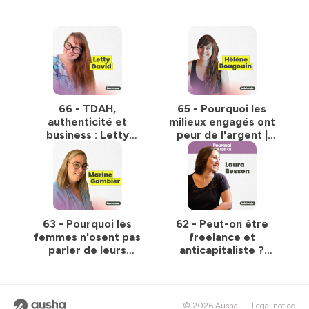
66 - TDAH,
65 - Pourquoi les
authenticité et
milieux engagés ont
business : Letty
peur de l'argent |
David sur l'art de
Hélène Bougouin
partir de soi
63 - Pourquoi les
62 - Peut-on être
femmes n'osent pas
freelance et
parler de leurs
anticapitaliste ?
compétences -
avec Laura Besson
Marine Gambier
© 2026 Ausha
Legal notice