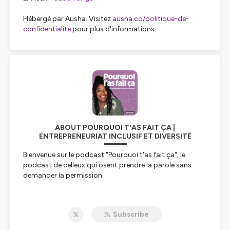
Hébergé par Ausha. Visitez
ausha.co/politique-de-
confidentialite
pour plus d'informations.
ABOUT POURQUOI T'AS FAIT ÇA |
ENTREPRENEURIAT INCLUSIF ET DIVERSITÉ
Bienvenue sur le podcast "Pourquoi t'as fait ça", le
podcast de celleux qui osent prendre la parole sans
demander la permission.
Je suis Jade Tonga, ton hôte, podcast manager. Je suis
aussi podcast manager. Je t'aide à créer, développer et
Subscribe
optimiser ton podcast. Chaque semaine, une interview
d'une entrepreneuse ou entrepreneur engagé·e où