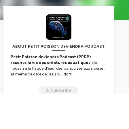
ABOUT PETIT POISSON DEVIENDRA PODCAST
Petit Poisson deviendra Podcast (PPDP)
raconte la vie des créatures aquatiques
, de
l'océan à la flaque d'eau, des banquises aux rivières,
et même de celle de l'eau qui dort...
Marc Mortelmans, auteur de
Mécaniques du Vivant
Subscribe
sur France Culture, invite des naturalistes
passionnés.
Cet hebdo d'environ 7 minutes sort chaque
jeudi.
_______