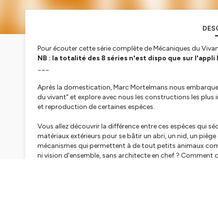
DES
Pour écouter cette série complète de Mécaniques du Vivan
NB : la totalité des 8 séries n'est dispo que sur l'appli
___
Après la domestication, Marc Mortelmans nous embarque d
du vivant" et explore avec nous les constructions les plus 
et reproduction de certaines espèces.
Vous allez découvrir la différence entre ces espèces qui sécr
matériaux extérieurs pour se bâtir un abri, un nid, un pièg
mécanismes qui permettent à de tout petits animaux comme
ni vision d'ensemble, sans architecte en chef ? Comment
"ingénieures", créent des oasis de vie et de diversité simpl
Aux côtés de Bruno Corbara, maître de conférences à l'uni
l'éthologie et l'écologie comportementale, Marc Mortelm
des espèces les plus ingénieuses.
___