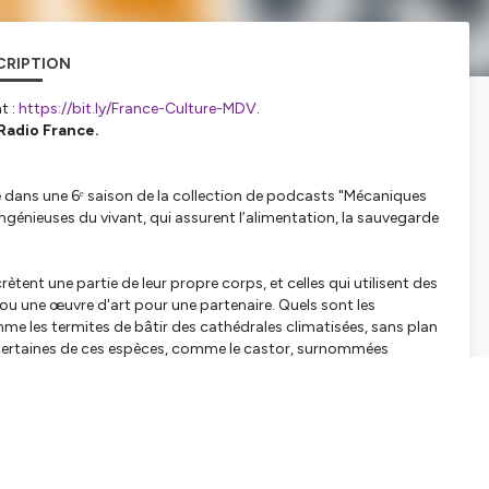
CRIPTION
t :
https://bit.ly/France-Culture-MDV
.
 Radio France.
ans une 6ᵉ saison de la collection de podcasts "Mécaniques
ingénieuses du vivant, qui assurent l’alimentation, la sauvegarde
ètent une partie de leur propre corps, et celles qui utilisent des
e ou une œuvre d'art pour une partenaire. Quels sont les
 les termites de bâtir des cathédrales climatisées, sans plan
 certaines de ces espèces, comme le castor, surnommées
ement en existant ?
versité Blaise-Pascal de Clermont-Ferrand où il enseigne
ans nous raconte les processus de construction des habitats