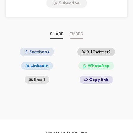
Subscribe
France Culture, invite des naturalistes passionnés.
Cet hebdo d'environ 7 minutes sort chaque jeudi.
_______
PPDP est un podcast de la famille
SHARE
EMBED
Baleine sous
Gravillon
.
Les 3 autres sont
Baleine sous Gravillon,
Combats
et
Nomen
.
_______
Facebook
X (Twitter)
📖Si cet épisode t'a inteéressé.e, d'autres pépites
LinkedIn
WhatsApp
t'attendent dans le livre de Marc Mortelmans,
L'Origine
des noms des espèces
(Ulmer 2024).
Email
Copy link
📖Marc est aussi l'auteur d'
En finir avec les idées
fausses sur le monde Vivant
(Éditions de l'atelier
2024).
_______
Nous cherchons des partenaires, et nous
proposons / animons des conférences
dans les
écoles et les universités, les entreprises et les