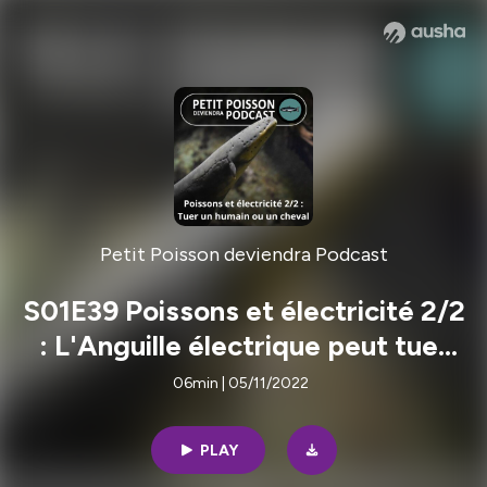
Petit Poisson deviendra Podcast
S01E39 Poissons et électricité 2/2
: L'Anguille électrique peut tuer
un cheval
06min | 05/11/2022
PLAY