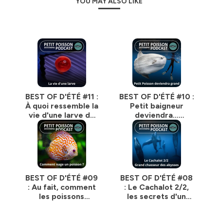
YOU MAY ALSO LIKE
institutions.
_______
Tous les liens :
https://baleinesousgravillon.com/liens-2
_______
Contact :
Marc Mortelmans
06 52 49 13 71
BEST OF D'ÉTÉ #11 :
BEST OF D'ÉTÉ #10 :
marc@baleinesousgravillon.com
À quoi ressemble la
Petit baigneur
_______
vie d'une larve de
deviendra...
poisson ? (Bill
immense (Bill
Toutes les infos :
François)
François)
https://bit.ly/prez_PPDP_ecosyst_BSG
Hébergé par Ausha. Visitez
ausha.co/politique-de-
confidentialite
pour plus d'informations.
BEST OF D'ÉTÉ #09
BEST OF D'ÉTÉ #08
: Au fait, comment
: Le Cachalot 2/2,
les poissons
les secrets d'un
nagent-ils ? (Bill
chasseur des
François)
abysses (Bill