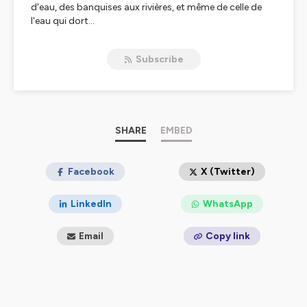
d'eau, des banquises aux rivières, et même de celle de
l'eau qui dort...
Marc Mortelmans, auteur de
Mécaniques du Vivant
sur
Subscribe
France Culture, invite des naturalistes passionnés.
Cet hebdo d'environ 7 minutes sort chaque jeudi.
_______
PPDP est un podcast de la famille
SHARE
EMBED
Baleine sous
Gravillon
.
Les 3 autres sont
Baleine sous Gravillon,
Combats
et
Nomen
.
_______
Facebook
X (Twitter)
📖Si cet épisode t'a inteéressé.e, d'autres pépites
LinkedIn
WhatsApp
t'attendent dans le livre de Marc Mortelmans,
L'Origine
des noms des espèces
(Ulmer 2024).
Email
Copy link
📖Marc est aussi l'auteur d'
En finir avec les idées
fausses sur le monde Vivant
(Éditions de l'atelier
2024).
_______