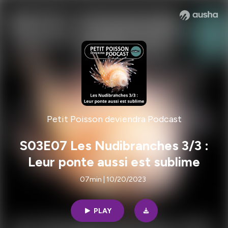
Petit Poisson deviendra Podcast
S03E07 Les Nudibranches 3/3 :
Leur ponte aussi est sublime
07min | 10/20/2023
PLAY