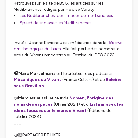
Retrouvez sur le site de BSG, les articles sur les
Nudibranches rédigés par Héloïse Caraty
Les Nudibranches, des limaces de mer bariolées
Speed dating avec les Nudibranches
___
Invitée : Jeanne Benichou est médiatrice dans la
Réserve
ornithologique du Teich
. Elle fait partie des nombreux
amis du Vivant rencontrés au Festival du FIFO 2022.
___
🎧Marc Mortelmans
est le créateur des podcasts
Mécaniques du Vivant
(France Culture) et de
Baleine
sous Gravillon
.
📖
Marc
est aussi l'auteur de
Nomen, l'origine des
noms des espèces
(Ulmer 2024) et d'
En finir avec les
idées fausses sur le monde Vivant
(Éditions de
l'atelier 2024).
___
🤝🏻PARTAGER ET LIKER