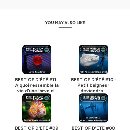
Nous cherchons des partenaires, et nous
proposons / animons des conférences
dans les
écoles et les universités, les entreprises et les
YOU MAY ALSO LIKE
institutions.
_______
Tous les liens :
https://baleinesousgravillon.com/liens-2
_______
Contact :
Marc Mortelmans
06 52 49 13 71
BEST OF D'ÉTÉ #11 :
BEST OF D'ÉTÉ #10 :
marc@baleinesousgravillon.com
À quoi ressemble la
Petit baigneur
_______
vie d'une larve de
deviendra...
poisson ? (Bill
immense (Bill
Toutes les infos :
François)
François)
https://bit.ly/prez_PPDP_ecosyst_BSG
Hébergé par Ausha. Visitez
ausha.co/politique-de-
confidentialite
pour plus d'informations.
BEST OF D'ÉTÉ #09
BEST OF D'ÉTÉ #08